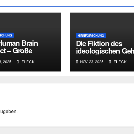
SCHUNG
HIRNFORSCHUNG
Human Brain
Die Fiktion des
ct – Große
ideologischen Geh
ndigung,
3, 2025
FLECK
NOV. 23, 2025
FLECK
entierte
bnisse
zugeben.