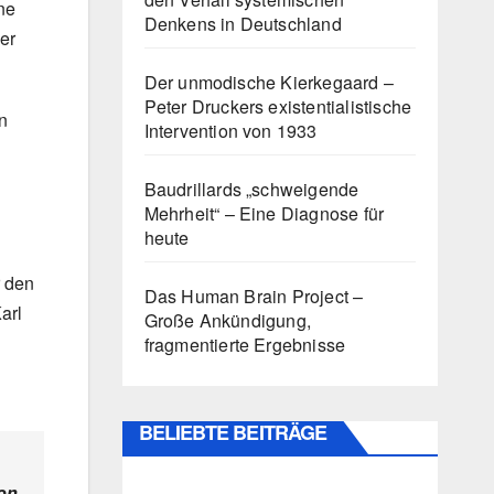
ne
Denkens in Deutschland
er
Der unmodische Kierkegaard –
Peter Druckers existentialistische
n
Intervention von 1933
Baudrillards „schweigende
Mehrheit“ – Eine Diagnose für
heute
r den
Das Human Brain Project –
arl
Große Ankündigung,
fragmentierte Ergebnisse
BELIEBTE BEITRÄGE
ion