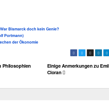
 War Bismarck doch kein Genie?
lf Portmann)
rechen der Ökonomie
h Philosophien
Einige Anmerkungen zu Emi
Cioran