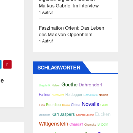
Markus Gabriel im Interview
1 Aufruf
Faszination Orient: Das Leben
des Max von Oppenheim
1 Aufruf
SCHLAGWÖRTER
le
Goethe
Dahrendorf
Linguistik
Nelson
Haffner
Heidegger
Kreativität
Demokratie
Norbert
Novalis
Bourdieu
China
Elias
Davilá
Gould
Eucken
Karl Jaspers
Demandt
Konrad Lorenz
Wittgenstein
Chargaff
Bitcoin
Chomsky