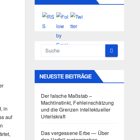
NEUESTE BEITRÄGE
er
Der falsche Maßstab –
Machtinstinkt, Fehleinschätzung
, in
und die Grenzen intellektueller
Urteilskraft
ss auf
en
Das vergessene Erbe — Über
rtet,
den Verfall systemischen