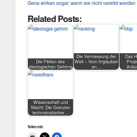
Gene wirken sogar, wenn sie nicht vererbt werden
Related Posts:
Die Vermessung der
Das H
Die Fiktion des
Welt – Vom Irrglauben
Proje
ideologischen Gehirns
an…
Ankü
Wissenschaft und
Macht: Die Grenzen
technokratischer…
Teilen mit: