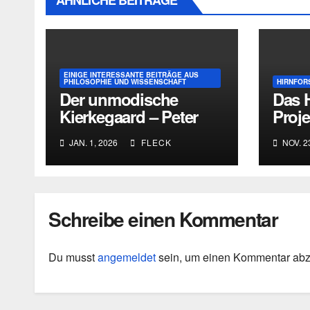
EINIGE INTERESSANTE BEITRÄGE AUS
PHILOSOPHIE UND WISSENSCHAFT
HIRNFOR
Der unmodische
Das 
Kierkegaard – Peter
Proje
Druckers
Ankü
JAN. 1, 2026
FLECK
NOV. 2
existentialistische
fragm
Intervention von 1933
Erge
Schreibe einen Kommentar
Du musst
angemeldet
sein, um einen Kommentar ab