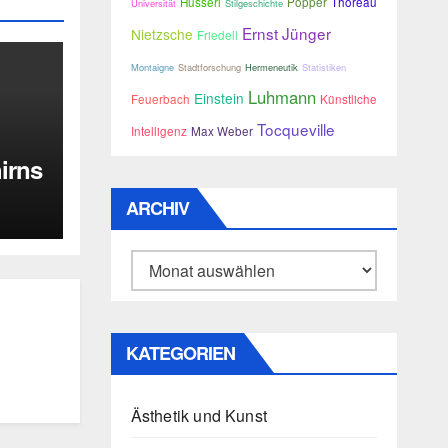
Husserl
Popper
Thoreau
Universität
Stilgeschichte
Ernst Jünger
Nietzsche
Friedell
Montaigne
Stadtforschung
Hermeneutik
Statistiken
Luhmann
Einstein
Feuerbach
Künstliche
Tocqueville
Intelligenz
Max Weber
irns
ARCHIV
Archiv
KATEGORIEN
Ästhetik und Kunst