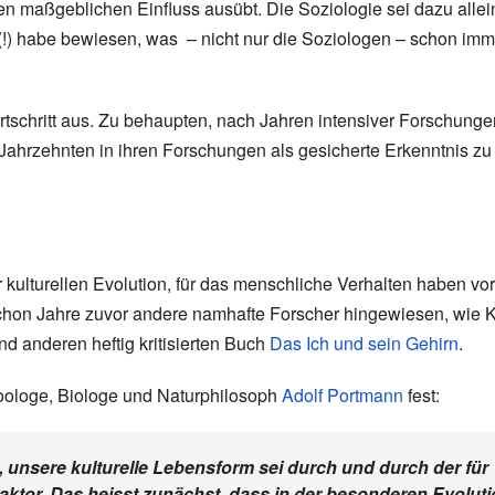
 maßgeblichen Einfluss ausübt. Die Soziologie sei dazu allei
 (!) habe bewiesen, was – nicht nur die Soziologen – schon imm
ortschritt aus. Zu behaupten, nach Jahren intensiver Forschunge
ahrzehnten in ihren Forschungen als gesicherte Erkenntnis zu
kulturellen Evolution, für das menschliche Verhalten haben vo
chon Jahre zuvor andere namhafte Forscher hingewiesen, wie K
d anderen heftig kritisierten Buch
Das Ich und sein Gehirn
.
Zoologe, Biologe und Naturphilosoph
Adolf Portmann
fest:
, unsere kulturelle Lebensform sei durch und durch der für
aktor. Das heisst zunächst, dass in der besonderen Evolut