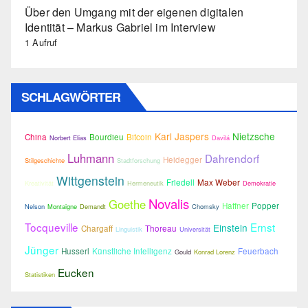
Über den Umgang mit der eigenen digitalen
Identität – Markus Gabriel im Interview
1 Aufruf
SCHLAGWÖRTER
Karl Jaspers
Nietzsche
China
Bourdieu
Bitcoin
Norbert Elias
Davilá
Luhmann
Dahrendorf
Heidegger
Stilgeschichte
Stadtforschung
Wittgenstein
Friedell
Max Weber
Kreativität
Hermeneutik
Demokratie
Novalis
Goethe
Haffner
Popper
Nelson
Montaigne
Demandt
Chomsky
Tocqueville
Ernst
Einstein
Chargaff
Thoreau
Linguistik
Universität
Jünger
Husserl
Künstliche Intelligenz
Feuerbach
Gould
Konrad Lorenz
Eucken
Statistiken