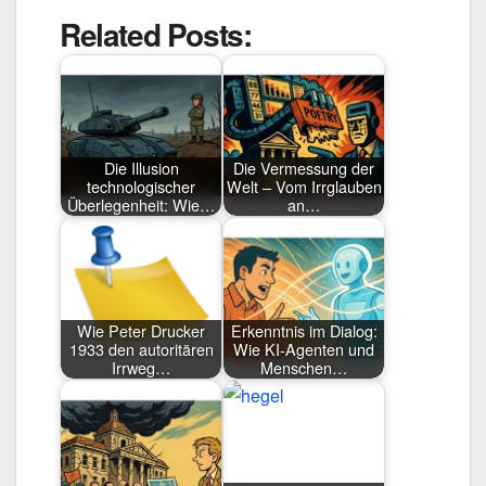
Related Posts:
Die Illusion
Die Vermessung der
technologischer
Welt – Vom Irrglauben
Überlegenheit: Wie…
an…
Wie Peter Drucker
Erkenntnis im Dialog:
1933 den autoritären
Wie KI-Agenten und
Irrweg…
Menschen…