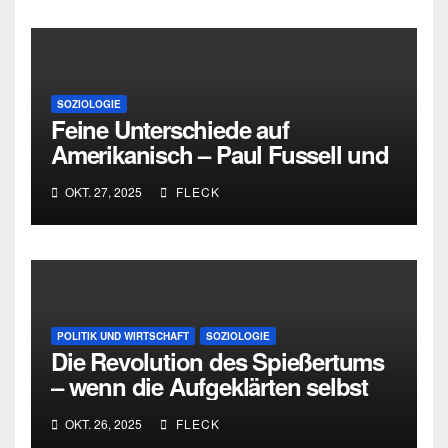
SOZIOLOGIE
Feine Unterschiede auf
Amerikanisch – Paul Fussell und
Pierre Bourdieu über Klasse,
OKT. 27, 2025
FLECK
Geschmack und Distinktion
POLITIK UND WIRTSCHAFT
SOZIOLOGIE
Die Revolution des Spießertums
– wenn die Aufgeklärten selbst
zu Spießern werden
OKT. 26, 2025
FLECK