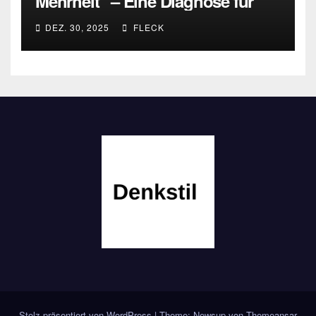
Mehrheit“ – Eine Diagnose für
heute
DEZ. 30, 2025
FLECK
Stolz präsentiert von WordPress
|
Theme: Newsup von
Themeansar