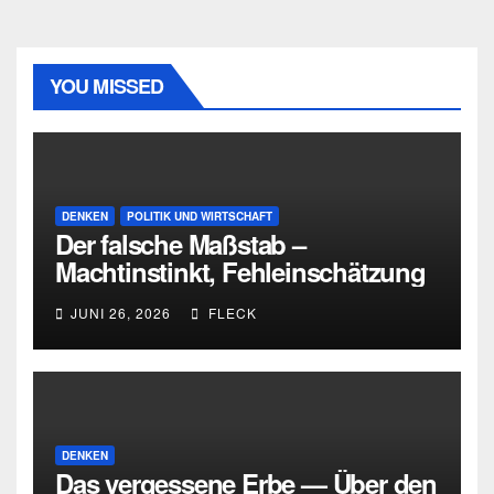
YOU MISSED
DENKEN
POLITIK UND WIRTSCHAFT
Der falsche Maßstab –
Machtinstinkt, Fehleinschätzung
und die Grenzen intellektueller
JUNI 26, 2026
FLECK
Urteilskraft
DENKEN
Das vergessene Erbe — Über den