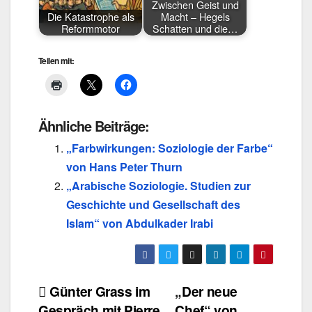
Zwischen Geist und
Die Katastrophe als
Macht – Hegels
Reformmotor
Schatten und die…
Teilen mit:
Ähnliche Beiträge:
„Farbwirkungen: Soziologie der Farbe“
von Hans Peter Thurn
„Arabische Soziologie. Studien zur
Geschichte und Gesellschaft des
Islam“ von Abdulkader Irabi
Beitragsnavigation
Günter Grass im
„Der neue
Gespräch mit Pierre
Chef“ von