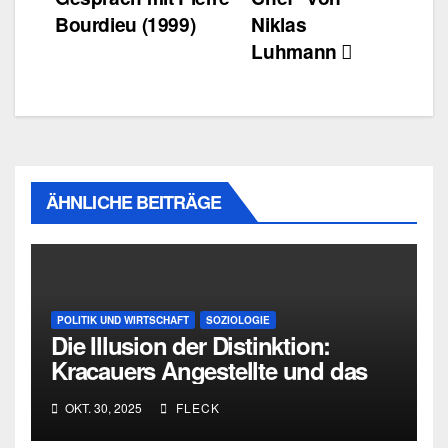
Bourdieu (1999)
Niklas
Luhmann
ÄHNLICHE BEITRÄGE
POLITIK UND WIRTSCHAFT
SOZIOLOGIE
Die Illusion der Distinktion:
Kracauers Angestellte und das
falsche Bewusstsein der
OKT. 30, 2025
FLECK
Moderne