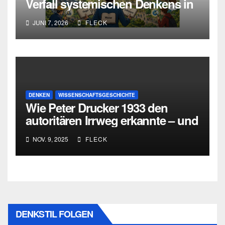
Verfall systemischen Denkens in
Deutschland
JUNI 7, 2026
FLECK
DENKEN
WISSENSCHAFTSGESCHICHTE
Wie Peter Drucker 1933 den
autoritären Irrweg erkannte – und
den dritten Weg zwischen
NOV. 9, 2025
FLECK
Totalitarismus und Liberalismus
entwickelte
DENKSTIL FOLGEN