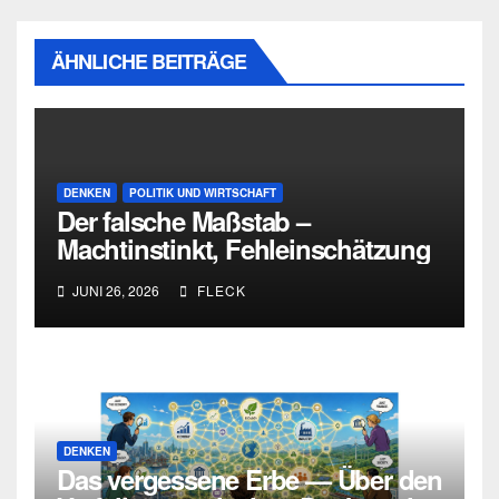
ÄHNLICHE BEITRÄGE
DENKEN
POLITIK UND WIRTSCHAFT
Der falsche Maßstab –
Machtinstinkt, Fehleinschätzung
und die Grenzen intellektueller
JUNI 26, 2026
FLECK
Urteilskraft
DENKEN
Das vergessene Erbe — Über den