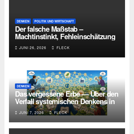
DENKEN
POLITIK UND WIRTSCHAFT
Der falsche Maßstab –
Machtinstinkt, Fehleinschätzung
und die Grenzen intellektueller
JUNI 26, 2026
FLECK
Urteilskraft
DENKEN
Das vergessene Erbe — Über den
Verfall systemischen Denkens in
Deutschland
JUNI 7, 2026
FLECK