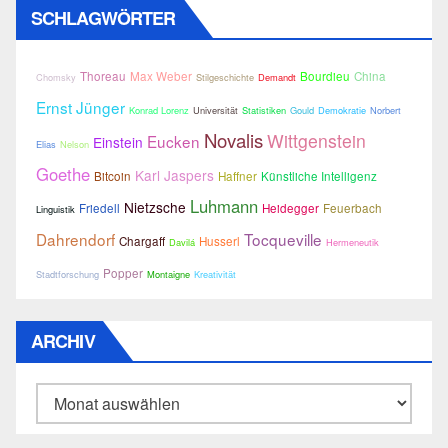
SCHLAGWÖRTER
Thoreau
Max Weber
Bourdieu
China
Chomsky
Stilgeschichte
Demandt
Ernst Jünger
Konrad Lorenz
Universität
Statistiken
Gould
Demokratie
Norbert
Novalis
Wittgenstein
Eucken
Einstein
Elias
Nelson
Goethe
Karl Jaspers
Bitcoin
Haffner
Künstliche Intelligenz
Luhmann
Nietzsche
Friedell
Heidegger
Feuerbach
Linguistik
Dahrendorf
Tocqueville
Chargaff
Husserl
Davilá
Hermeneutik
Popper
Stadtforschung
Montaigne
Kreativität
ARCHIV
Archiv