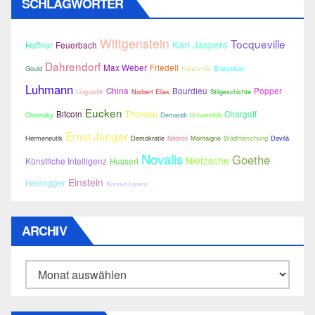
SCHLAGWÖRTER
Wittgenstein
Tocqueville
Karl Jaspers
Haffner
Feuerbach
Dahrendorf
Max Weber
Friedell
Gould
Kreativität
Statistiken
Luhmann
China
Bourdieu
Popper
Linguistik
Norbert Elias
Stilgeschichte
Eucken
Bitcoin
Thoreau
Chargaff
Chomsky
Demandt
Universität
Ernst Jünger
Hermeneutik
Demokratie
Nelson
Montaigne
Stadtforschung
Davilá
Novalis
Goethe
Nietzsche
Künstliche Intelligenz
Husserl
Einstein
Heidegger
Konrad Lorenz
ARCHIV
Archiv