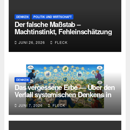
DENKEN
POLITIK UND WIRTSCHAFT
Der falsche Maßstab –
Machtinstinkt, Fehleinschätzung
und die Grenzen intellektueller
JUNI 26, 2026
FLECK
Urteilskraft
DENKEN
Das vergessene Erbe — Über den
Verfall systemischen Denkens in
Deutschland
JUNI 7, 2026
FLECK