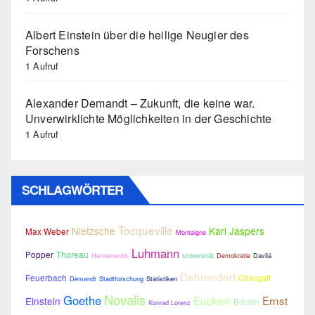
Albert Einstein über die heilige Neugier des
Forschens
1 Aufruf
Alexander Demandt – Zukunft, die keine war.
Unverwirklichte Möglichkeiten in der Geschichte
1 Aufruf
SCHLAGWÖRTER
Tocqueville
Nietzsche
Karl Jaspers
Max Weber
Montaigne
Luhmann
Popper
Thoreau
Hermeneutik
Universität
Demokratie
Davilá
Dahrendorf
Feuerbach
Chargaff
Demandt
Stadtforschung
Statistiken
Novalis
Goethe
Eucken
Ernst
Einstein
Bitcoin
Konrad Lorenz