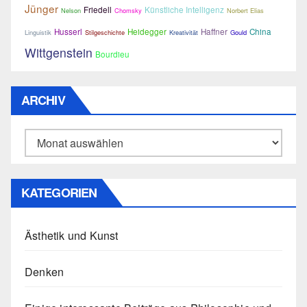
Jünger
Friedell
Künstliche Intelligenz
Nelson
Chomsky
Norbert Elias
Husserl
Heidegger
Haffner
China
Linguistik
Stilgeschichte
Kreativität
Gould
Wittgenstein
Bourdieu
ARCHIV
Archiv
KATEGORIEN
Ästhetik und Kunst
Denken