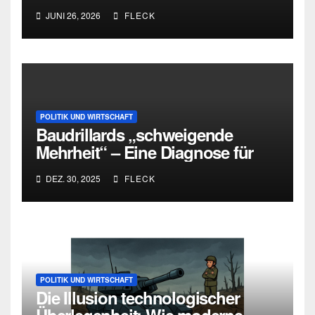
und die Grenzen intellektueller
JUNI 26, 2026
FLECK
Urteilskraft
POLITIK UND WIRTSCHAFT
Baudrillards „schweigende
Mehrheit“ – Eine Diagnose für
heute
DEZ. 30, 2025
FLECK
POLITIK UND WIRTSCHAFT
Die Illusion technologischer