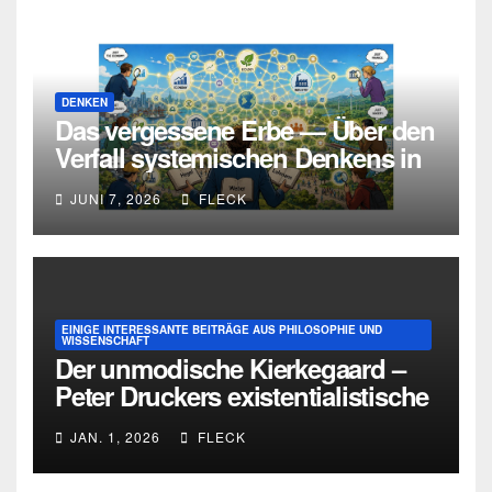
DENKEN
Das vergessene Erbe — Über den
Verfall systemischen Denkens in
Deutschland
JUNI 7, 2026
FLECK
EINIGE INTERESSANTE BEITRÄGE AUS PHILOSOPHIE UND
WISSENSCHAFT
Der unmodische Kierkegaard –
Peter Druckers existentialistische
Intervention von 1933
JAN. 1, 2026
FLECK