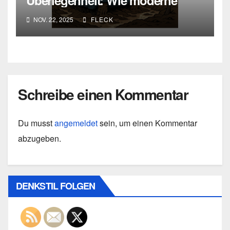
Überlegenheit: Wie moderne
Kriegsführung an ihren eigenen
NOV. 22, 2025
FLECK
Widersprüchen scheitert
Schreibe einen Kommentar
Du musst
angemeldet
sein, um einen Kommentar
abzugeben.
DENKSTIL FOLGEN