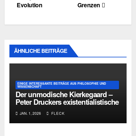
Evolution
Grenzen
ÄHNLICHE BEITRÄGE
EINIGE INTERESSANTE BEITRÄGE AUS PHILOSOPHIE UND
WISSENSCHAFT
Der unmodische Kierkegaard –
Peter Druckers existentialistische
Intervention von 1933
JAN. 1, 2026
FLECK