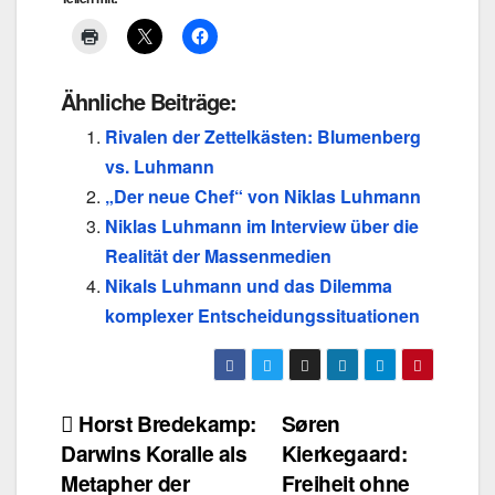
Ähnliche Beiträge:
Rivalen der Zettelkästen: Blumenberg
vs. Luhmann
„Der neue Chef“ von Niklas Luhmann
Niklas Luhmann im Interview über die
Realität der Massenmedien
Nikals Luhmann und das Dilemma
komplexer Entscheidungssituationen
Beitragsnavigation
Horst Bredekamp:
Søren
Darwins Koralle als
Kierkegaard:
Metapher der
Freiheit ohne