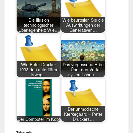
Die Illusion
Wie beurteilen Sie die
technologischer
Auswirkungen der
Überlegenheit: Wie…
Generativen…
Wie Peter Drucker
Das vergessene Erbe
1933 den autoritären
— Über den Verfall
Irrweg…
systemischen…
Der unmodische
Kierkegaard – Peter
Der Computer im Kopf
Druckers…
Teilen mit: