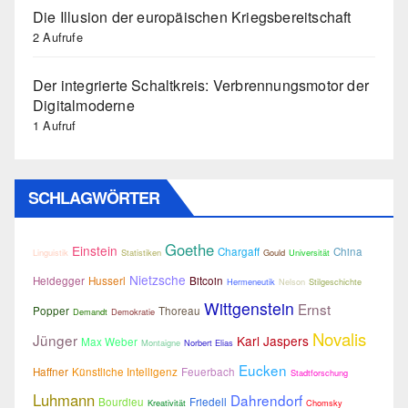
Die Illusion der europäischen Kriegsbereitschaft
2 Aufrufe
Der integrierte Schaltkreis: Verbrennungsmotor der
Digitalmoderne
1 Aufruf
SCHLAGWÖRTER
Goethe
Einstein
Chargaff
China
Linguistik
Statistiken
Gould
Universität
Nietzsche
Heidegger
Husserl
Bitcoin
Hermeneutik
Nelson
Stilgeschichte
Wittgenstein
Ernst
Popper
Thoreau
Demandt
Demokratie
Novalis
Jünger
Karl Jaspers
Max Weber
Montaigne
Norbert Elias
Eucken
Haffner
Künstliche Intelligenz
Feuerbach
Stadtforschung
Luhmann
Dahrendorf
Bourdieu
Friedell
Kreativität
Chomsky