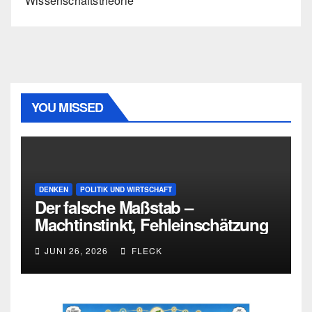
Wissenschaftstheorie
YOU MISSED
DENKEN
POLITIK UND WIRTSCHAFT
Der falsche Maßstab –
Machtinstinkt, Fehleinschätzung
und die Grenzen intellektueller
JUNI 26, 2026
FLECK
Urteilskraft