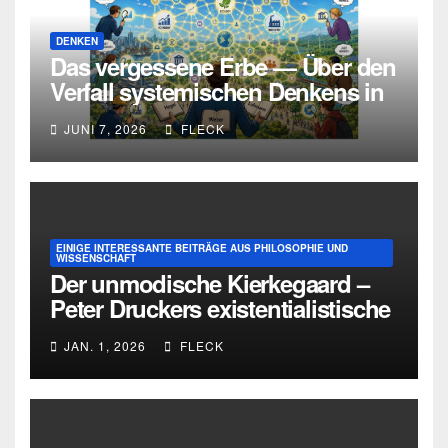
DENKEN
Das vergessene Erbe — Über den
Verfall systemischen Denkens in
Deutschland
JUNI 7, 2026
FLECK
EINIGE INTERESSANTE BEITRÄGE AUS PHILOSOPHIE UND
WISSENSCHAFT
Der unmodische Kierkegaard –
Peter Druckers existentialistische
Intervention von 1933
JAN. 1, 2026
FLECK