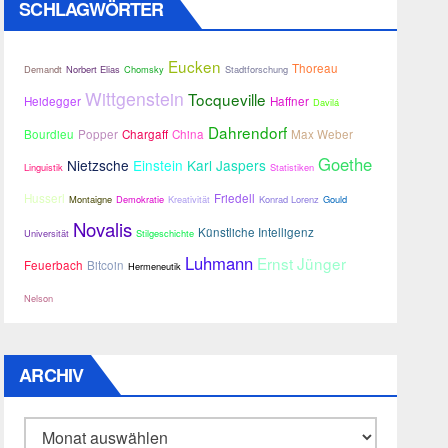
SCHLAGWÖRTER
Eucken
Thoreau
Demandt
Norbert Elias
Chomsky
Stadtforschung
Wittgenstein
Tocqueville
Heidegger
Haffner
Davilá
Dahrendorf
Bourdieu
Popper
Chargaff
China
Max Weber
Goethe
Nietzsche
Einstein
Karl Jaspers
Linguistik
Statistiken
Husserl
Friedell
Montaigne
Demokratie
Kreativität
Konrad Lorenz
Gould
Novalis
Künstliche Intelligenz
Universität
Stilgeschichte
Luhmann
Ernst Jünger
Feuerbach
Bitcoin
Hermeneutik
Nelson
ARCHIV
Archiv