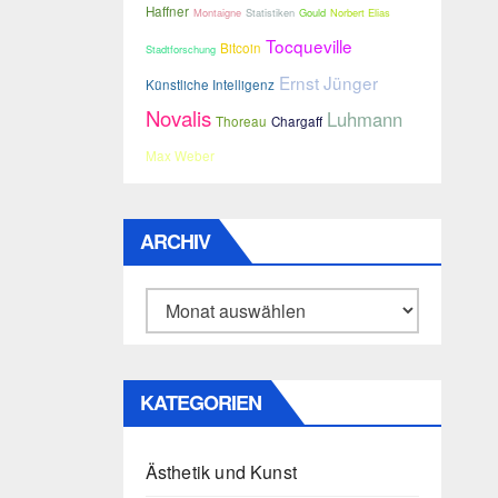
Haffner
Montaigne
Statistiken
Gould
Norbert Elias
Tocqueville
Bitcoin
Stadtforschung
Ernst Jünger
Künstliche Intelligenz
Novalis
Luhmann
Thoreau
Chargaff
Max Weber
ARCHIV
Archiv
KATEGORIEN
Ästhetik und Kunst