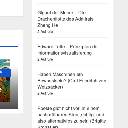
Gigant der Meere – Die
Drachenflotte des Admirals
Zheng He
2 Aufrufe
Edward Tufte – Prinzipien der
Informationsvisualisierung
2 Aufrufe
US
Haben Maschinen ein
Bewusstsein? (Carl Friedrich von
Weizsäcker)
e
2 Aufrufe
Poesie gibt nicht vor, in einem
nachprüfbaren Sinn „richtig“ und
also alternativlos zu sein (Brigitte
Kronauer)