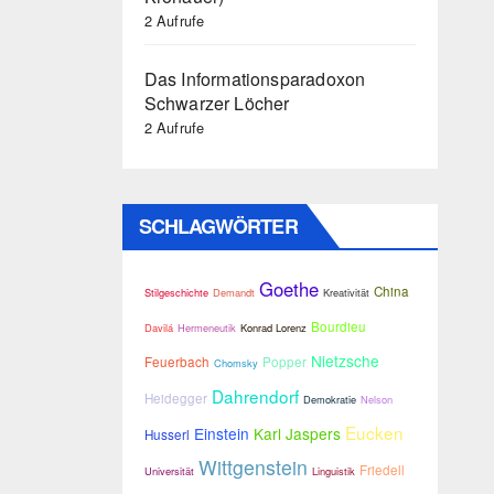
2 Aufrufe
Das Informationsparadoxon
Schwarzer Löcher
2 Aufrufe
SCHLAGWÖRTER
Goethe
China
Stilgeschichte
Demandt
Kreativität
Bourdieu
Davilá
Hermeneutik
Konrad Lorenz
Nietzsche
Feuerbach
Popper
Chomsky
Dahrendorf
Heidegger
Demokratie
Nelson
Eucken
Einstein
Karl Jaspers
Husserl
Wittgenstein
Friedell
Universität
Linguistik