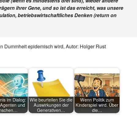
ole (wenn es mindestens drei sind), wieder andere
Trägern ihrer Gene, und so ist das erreicht, was unsere
ulation, betriebswirtschaftliches Denken (return on
n Dummheit epidemisch wird, Autor: Holger Rust
nis im Dialog:
Wie beurteilen Sie die
Wenn Politik zum
-Agenten und
Auswirkungen der
Kinderspiel wird. Über
nschen…
Generativen…
die…