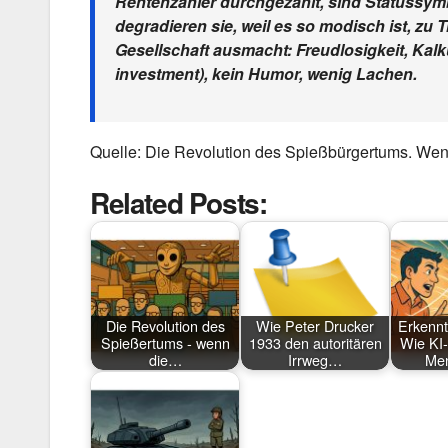
Rentenzahler durchgezählt, sind Statussymb
degradieren sie, weil es so modisch ist, zu 
Gesellschaft ausmacht: Freudlosigkeit, Kalk
investment), kein Humor, wenig Lachen.
Quelle: Die Revolution des Spießbürgertums. Wen
Related Posts:
Die Revolution des
Wie Peter Drucker
Erkennt
Spießertums - wenn
1933 den autoritären
Wie KI
die…
Irrweg…
Me