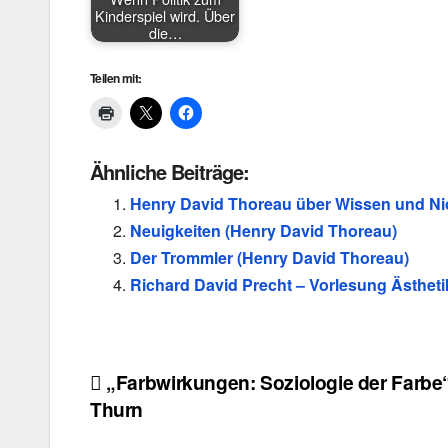
Kinderspiel wird. Über
die…
Teilen mit:
Ähnliche Beiträge:
Henry David Thoreau über Wissen und Ni
Neuigkeiten (Henry David Thoreau)
Der Trommler (Henry David Thoreau)
Richard David Precht – Vorlesung Ästheti
Beitragsnavigation
„Farbwirkungen: Soziologie der Farbe
Thurn