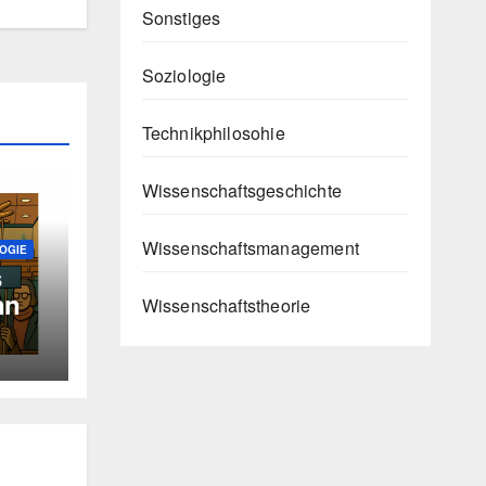
Sonstiges
Soziologie
Technikphilosohie
Wissenschaftsgeschichte
Wissenschaftsmanagement
OGIE
s
nn
Wissenschaftstheorie
elbst
en