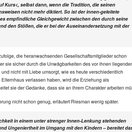
 Kurs<, selbst dann, wenn die Tradition, die seinen
sweisen nicht mehr diktiert. So ist der innen-geleitete
nes empfindliche Gleichgewicht zwischen den durch seine
nd den Stößen, die er bei der Auseinandersetzung mit der
zufolge, die heranwachsenden Gesellschaftsmitglieder schon
er sie sicher durch die Unwägbarkeiten des vor ihnen liegende
und nicht mit Liebe umsorgt, wie es heute verschiedentlich
 Elternhaus verlassen haben, wird die Erziehung als
leitet sie der Gedanke, dass sie an ihrem Charakter arbeiten m
erung nicht schon genug, erläutert Riesman wenig später.
chkeit in einem unter strenger Innen-Lenkung stehenden
und Ungeniertheit im Umgang mit den Kindern – bereitet da