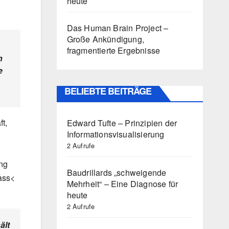
heute
Das Human Brain Project –
Große Ankündigung,
fragmentierte Ergebnisse
n
e
BELIEBTE BEITRÄGE
t,
Edward Tufte – Prinzipien der
Informationsvisualisierung
2 Aufrufe
n
ung
Baudrillards „schweigende
ass<
Mehrheit“ – Eine Diagnose für
heute
2 Aufrufe
ält