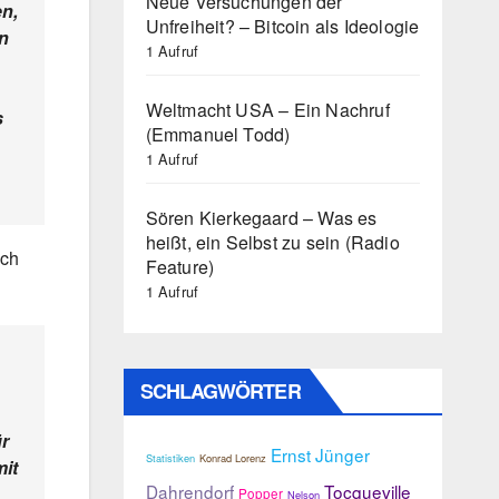
Neue Versuchungen der
en,
Unfreiheit? – Bitcoin als Ideologie
nn
1 Aufruf
Weltmacht USA – Ein Nachruf
s
(Emmanuel Todd)
1 Aufruf
Sören Kierkegaard – Was es
heißt, ein Selbst zu sein (Radio
ich
Feature)
1 Aufruf
SCHLAGWÖRTER
ür
Ernst Jünger
Statistiken
Konrad Lorenz
mit
Dahrendorf
Tocqueville
Popper
Nelson