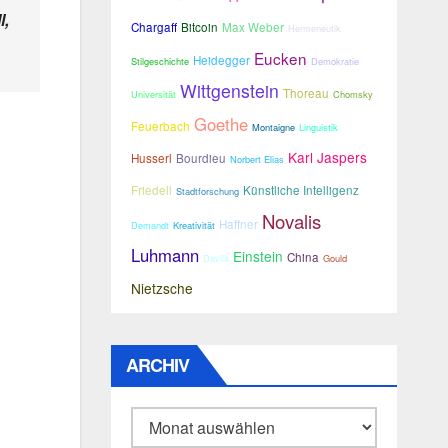
l,
Chargaff
Bitcoin
Max Weber
Hermeneutik
Eucken
Heidegger
Stilgeschichte
Demokratie
Wittgenstein
Thoreau
Universität
Chomsky
Goethe
Feuerbach
Montaigne
Linguistik
Karl Jaspers
Husserl
Bourdieu
Norbert Elias
Friedell
Künstliche Intelligenz
Stadtforschung
Novalis
Haffner
Demandt
Kreativität
Luhmann
Einstein
China
Davilá
Gould
Nietzsche
ARCHIV
Archiv