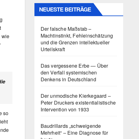
NEUESTE BEITRÄGE
ng
t
Der falsche Maßstab –
Machtinstinkt, Fehleinschätzung
, wie
und die Grenzen intellektueller
r
Urteilskraft
Das vergessene Erbe — Über
den Verfall systemischen
Denkens in Deutschland
die
Der unmodische Kierkegaard –
Peter Druckers existentialistische
Intervention von 1933
e so
ieht
Baudrillards „schweigende
ende
Mehrheit“ – Eine Diagnose für