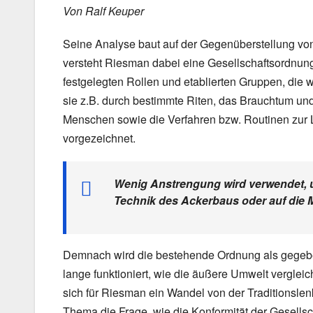
Von Ralf Keuper
Seine Analyse baut auf der Gegenüberstellung von
versteht Riesman dabei eine Gesellschaftsordnung,
festgelegten Rollen und etablierten Gruppen, die
sie z.B. durch bestimmte Riten, das Brauchtum und
Menschen sowie die Verfahren bzw. Routinen zur 
vorgezeichnet.
Wenig Anstrengung wird verwendet, u
Technik des Ackerbaus oder auf die Me
Demnach wird die bestehende Ordnung als gegeben a
lange funktioniert, wie die äußere Umwelt verglei
sich für Riesman ein Wandel von der Traditionsle
Thema die Frage, wie die Konformität der Gesellsc