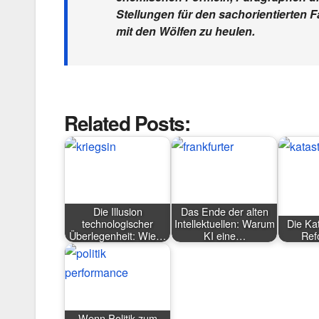
Stellungen für den sachorientierten F
mit den Wölfen zu heulen.
Related Posts:
Die Illusion
Das Ende der alten
technologischer
Intellektuellen: Warum
Die Ka
Überlegenheit: Wie…
KI eine…
Ref
Wenn Politik zum