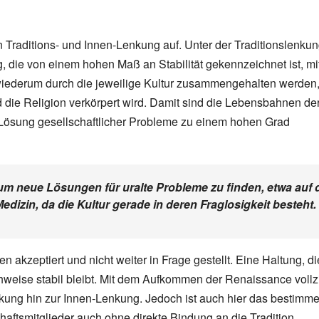
 Traditions- und Innen-Lenkung auf. Unter der Traditionslenku
 die von einem hohen Maß an Stabilität gekennzeichnet ist, mi
 wiederum durch die jeweilige Kultur zusammengehalten werden
 die Religion verkörpert wird. Damit sind die Lebensbahnen de
Lösung gesellschaftlicher Probleme zu einem hohen Grad
m neue Lösungen für uralte Probleme zu finden, etwa auf 
dizin, da die Kultur gerade in deren Fraglosigkeit besteht.
kzeptiert und nicht weiter in Frage gestellt. Eine Haltung, di
chweise stabil bleibt. Mit dem Aufkommen der Renaissance vollz
nkung hin zur Innen-Lenkung. Jedoch ist auch hier das bestimm
haftsmitglieder auch ohne direkte Bindung an die Tradition