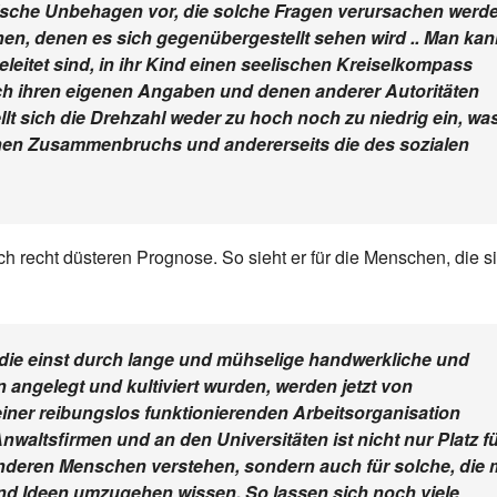
lische Unbehagen vor, die solche Fragen verursachen werd
onen, denen es sich gegenübergestellt sehen wird .. Man ka
eleitet sind, in ihr Kind einen seelischen Kreiselkompass
ch ihren eigenen Angaben und denen anderer Autoritäten
ellt sich die Drehzahl weder zu hoch noch zu niedrig ein, wa
schen Zusammenbruchs und andererseits die des sozialen
h recht düsteren Prognose. So sieht er für die Menschen, die s
die einst durch lange und mühselige handwerkliche und
angelegt und kultiviert wurden, werden jetzt von
iner reibungslos funktionierenden Arbeitsorganisation
waltsfirmen und an den Universitäten ist nicht nur Platz f
nderen Menschen verstehen, sondern auch für solche, die 
d Ideen umzugehen wissen. So lassen sich noch viele