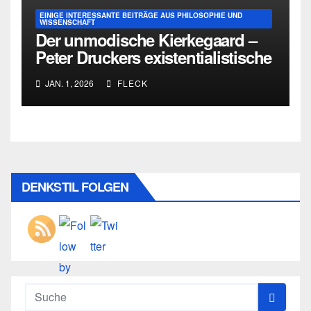
EINIGE INTERESSANTE BEITRÄGE AUS PHILOSOPHIE UND
WISSENSCHAFT
Der unmodische Kierkegaard –
Peter Druckers existentialistische
Intervention von 1933
JAN. 1, 2026
FLECK
DENKSTIL FOLGEN