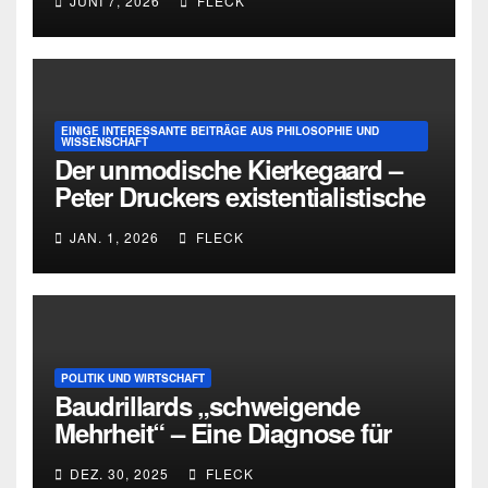
JUNI 7, 2026
FLECK
EINIGE INTERESSANTE BEITRÄGE AUS PHILOSOPHIE UND
WISSENSCHAFT
Der unmodische Kierkegaard –
Peter Druckers existentialistische
Intervention von 1933
JAN. 1, 2026
FLECK
POLITIK UND WIRTSCHAFT
Baudrillards „schweigende
Mehrheit“ – Eine Diagnose für
heute
DEZ. 30, 2025
FLECK