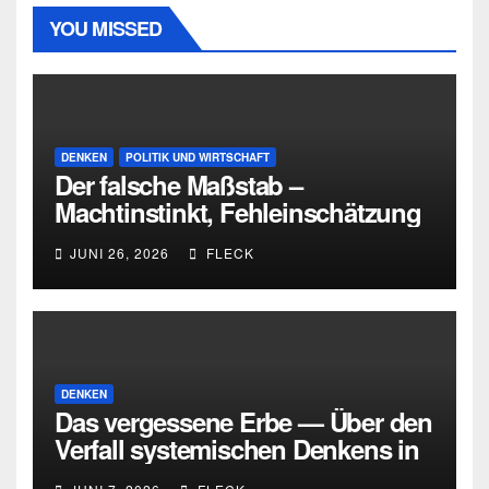
YOU MISSED
DENKEN
POLITIK UND WIRTSCHAFT
Der falsche Maßstab –
Machtinstinkt, Fehleinschätzung
und die Grenzen intellektueller
JUNI 26, 2026
FLECK
Urteilskraft
DENKEN
Das vergessene Erbe — Über den
Verfall systemischen Denkens in
Deutschland