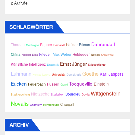
2 Aufrufe
SCHLAGWÖRTER
Dahrendorf
Thoreau
Popper
Haffner
Bitcoin
Montaigne
Demandt
China
Friedell
Max Weber
Heidegger
Norbert Elias
Nelson
Kreativität
Ernst Jünger
Künstliche Intelligenz
Linguistik
Stilgeschichte
Luhmann
Goethe
Karl Jaspers
Konrad Lorenz
Universität
Demokratie
Eucken
Tocqueville
Einstein
Feuerbach
Husserl
Gould
Wittgenstein
Nietzsche
Bourdieu
Stadtforschung
Statistiken
Davilá
Novalis
Chargaff
Chomsky
Hermeneutik
ARCHIV