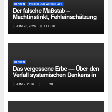
DENKEN
POLITIK UND WIRTSCHAFT
Der falsche Maßstab –
Machtinstinkt, Fehleinschätzung
und die Grenzen intellektueller
JUNI 26, 2026
FLECK
Urteilskraft
DENKEN
Das vergessene Erbe — Über den
Verfall systemischen Denkens in
Deutschland
JUNI 7, 2026
FLECK