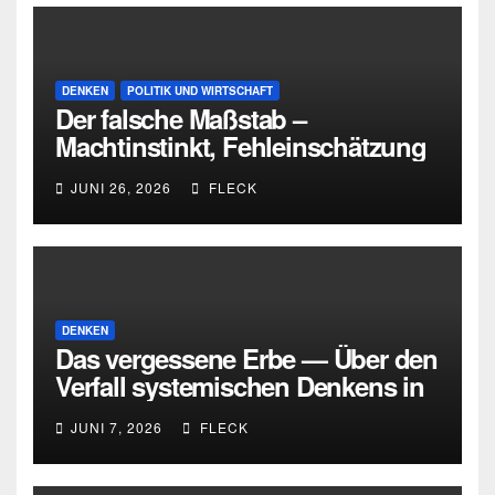
DENKEN
POLITIK UND WIRTSCHAFT
Der falsche Maßstab –
Machtinstinkt, Fehleinschätzung
und die Grenzen intellektueller
JUNI 26, 2026
FLECK
Urteilskraft
DENKEN
Das vergessene Erbe — Über den
Verfall systemischen Denkens in
Deutschland
JUNI 7, 2026
FLECK