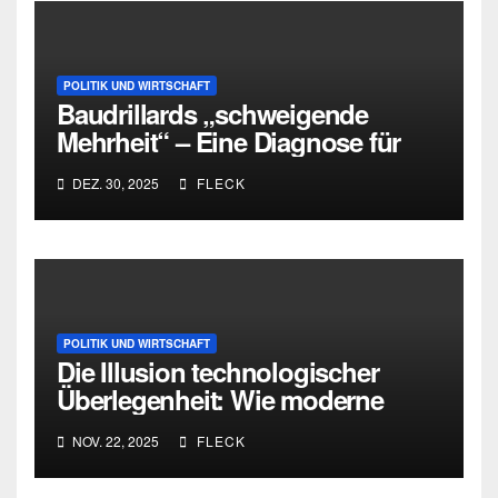
POLITIK UND WIRTSCHAFT
Baudrillards „schweigende
Mehrheit“ – Eine Diagnose für
heute
DEZ. 30, 2025
FLECK
POLITIK UND WIRTSCHAFT
Die Illusion technologischer
Überlegenheit: Wie moderne
Kriegsführung an ihren eigenen
NOV. 22, 2025
FLECK
Widersprüchen scheitert