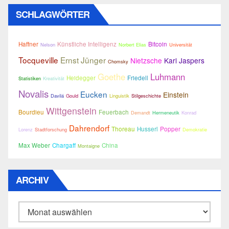
SCHLAGWÖRTER
Haffner
Künstliche Intelligenz
Bitcoin
Nelson
Norbert Elias
Universität
Tocqueville
Ernst Jünger
Nietzsche
Karl Jaspers
Chomsky
Goethe
Luhmann
Heidegger
Friedell
Statistiken
Kreativität
Novalis
Eucken
Einstein
Davilá
Gould
Linguistik
Stilgeschichte
Wittgenstein
Bourdieu
Feuerbach
Demandt
Hermeneutik
Konrad
Dahrendorf
Thoreau
Husserl
Popper
Lorenz
Stadtforschung
Demokratie
Max Weber
Chargaff
China
Montaigne
ARCHIV
Archiv