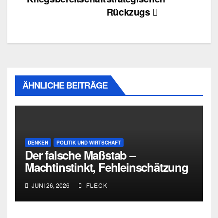
Rückzugs
ÄHNLICHE BEITRÄGE
DENKEN
POLITIK UND WIRTSCHAFT
Der falsche Maßstab –
Machtinstinkt, Fehleinschätzung
und die Grenzen intellektueller
JUNI 26, 2026
FLECK
Urteilskraft