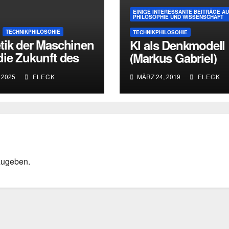
EINIGE INTERESSANTE BEITRÄGE A
PHILOSOPHIE UND WISSENSCHAFT
TECHNIKPHILOSOHIE
TECHNIKPHILOSOHIE
tik der Maschinen
KI als Denkmodell
die Zukunft des
(Markus Gabriel)
ens
 2025
FLECK
MÄRZ 24, 2019
FLECK
zugeben.