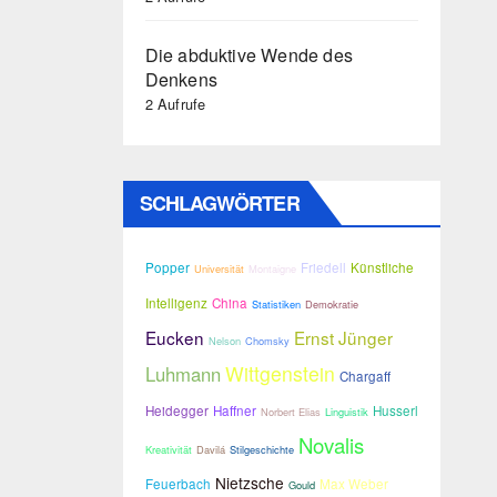
Die abduktive Wende des
Denkens
2 Aufrufe
SCHLAGWÖRTER
Popper
Friedell
Künstliche
Universität
Montaigne
Intelligenz
China
Statistiken
Demokratie
Eucken
Ernst Jünger
Nelson
Chomsky
Wittgenstein
Luhmann
Chargaff
Heidegger
Haffner
Husserl
Norbert Elias
Linguistik
Novalis
Kreativität
Davilá
Stilgeschichte
Nietzsche
Feuerbach
Max Weber
Gould