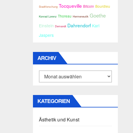
Tocqueville
Bitcoin
Bourdieu
Stadtforschung
Goethe
Thoreau
Konrad Lorenz
Hermeneutik
Dahrendorf
Einstein
Karl
Demandt
Jaspers
ARCHIV
Archiv
KATEGORIEN
Ästhetik und Kunst