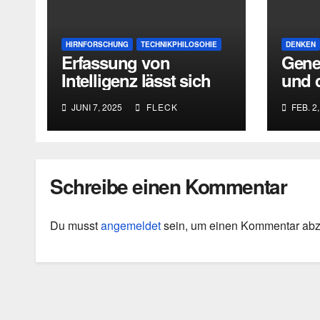
HIRNFORSCHUNG
TECHNIKPHILOSOHIE
DENKEN
Erfassung von
Gene
Intelligenz lässt sich
und 
nicht (allein)
Denk
JUNI 7, 2025
FLECK
FEB. 2,
algorithmisch lösen
Schreibe einen Kommentar
Du musst
angemeldet
sein, um einen Kommentar ab